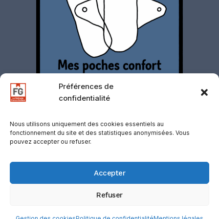
Préférences de
confidentialité
Nous utilisons uniquement des cookies essentiels au
fonctionnement du site et des statistiques anonymisées. Vous
pouvez accepter ou refuser.
Contact
·
Mentions légales
·
Politique de
confidentialité
·
CGV
·
CGU
·
Gestion des
Accepter
cookies
·
Retours
·
Support
·
Mentions
d’affiliation
Refuser
© 2026 D-COOLINWAY / VOLF, SUISSE —
Registre du Commerce : CHE137.103.474
Gestion des cookies
Politique de confidentialité
Mentions légales