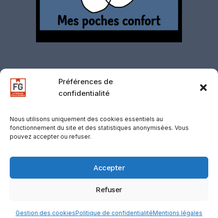
Préférences de
confidentialité
Contact
·
Mentions légales
·
Politique de
confidentialité
·
CGV
·
CGU
·
Gestion des
Nous utilisons uniquement des cookies essentiels au
fonctionnement du site et des statistiques anonymisées. Vous
cookies
·
Retours
·
Support
·
Mentions
pouvez accepter ou refuser.
d’affiliation
© 2026 D-COOLINWAY / VOLF, SUISSE —
Accepter
Registre du Commerce : CHE137.103.474
Refuser
Gestion des cookies
Politique de confidentialité
Mentions légales