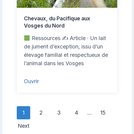
Chevaux, du Pacifique aux
Vosges du Nord
Ressources ✍
Article · Un lait
de jument d’exception, issu d’un
élevage familial et respectueux de
l’animal dans les Vosges
Ouvrir
P
1
2
3
4
…
15
o
Next
s