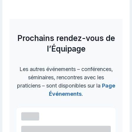
t
s
n
Prochains rendez-vous de
a
l’Équipage
v
i
Les autres événements – conférences,
g
séminaires, rencontres avec les
a
praticiens – sont disponibles sur la
Page
t
Événements
.
i
o
n