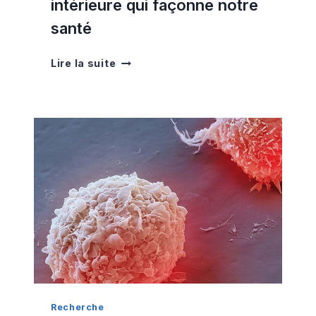
intérieure qui façonne notre
santé
L
Lire la suite
e
f
a
s
c
i
a
,
c
e
t
t
e
m
a
Recherche