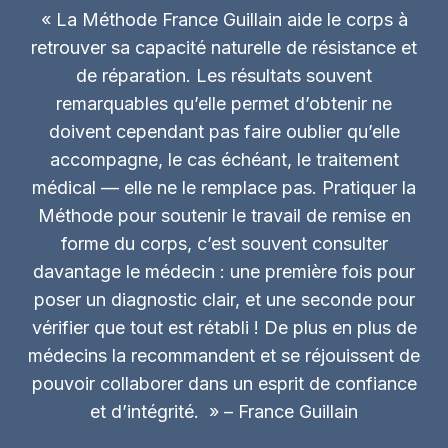
a
o
« La Méthode France Guillain aide le corps à
d
d
retrouver sa capacité naturelle de résistance et
i
y
e
de réparation. Les résultats souvent
n
s
a
remarquables qu’elle permet d’obtenir ne
m
m
doivent cependant pas faire oublier qu’elle
o
i
accompagne, le cas échéant, le traitement
d
q
e
médical — elle ne le remplace pas. Pratiquer la
u
r
Méthode pour soutenir le travail de remise en
e
n
C
forme du corps, c’est souvent consulter
e
h
davantage le médecin : une première fois pour
s
a
poser un diagnostic clair, et une seconde pour
u
?
vérifier que tout est rétabli ! De plus en plus de
d
médecins la recommandent et se réjouissent de
/
f
pouvoir collaborer dans un esprit de confiance
r
et d’intégrité. » – France Guillain
o
i