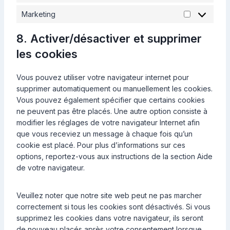
é
t
f
Marketing
M
a
é
a
t
r
8. Activer/désactiver et supprimer
r
i
e
les cookies
k
s
n
e
t
c
t
Vous pouvez utiliser votre navigateur internet pour
i
e
i
supprimer automatiquement ou manuellement les cookies.
q
s
n
Vous pouvez également spécifier que certains cookies
u
g
ne peuvent pas être placés. Une autre option consiste à
e
modifier les réglages de votre navigateur Internet afin
s
que vous receviez un message à chaque fois qu’un
a
cookie est placé. Pour plus d’informations sur ces
n
options, reportez-vous aux instructions de la section Aide
o
de votre navigateur.
n
y
m
Veuillez noter que notre site web peut ne pas marcher
i
correctement si tous les cookies sont désactivés. Si vous
s
supprimez les cookies dans votre navigateur, ils seront
é
de nouveau placés après votre consentement lorsque