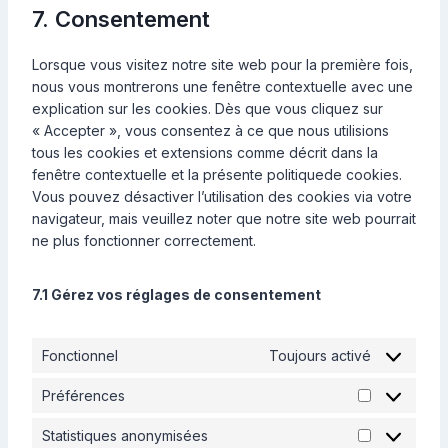
g
t
o
i
o
s
e
a
7. Consentement
a
i
j
o
t
n
p
t
e
n
t
n
c
s
o
o
s
e
e
r
t
t
a
e
Lorsque vous visitez notre site web pour la première fois,
g
s
e
c
v
t
i
l
g
nous vous montrerons une fenêtre contextuelle avec une
l
e
n
t
i
o
c
y
o
explication sur les cookies. Dès que vous cliquez sur
e
r
t
c
s
t
o
« Accepter », vous consentez à ce que nous utilisions
-
v
t
e
e
i
g
tous les cookies et extensions comme décrit dans la
f
i
o
g
r
c
l
fenêtre contextuelle et la présente politiquede cookies.
o
c
s
o
v
s
e
Vous pouvez désactiver l’utilisation des cookies via votre
n
e
e
o
i
-
navigateur, mais veuillez noter que notre site web pourrait
t
y
r
g
c
r
ne plus fonctionner correctement.
s
o
v
l
e
e
u
i
e
f
c
t
c
7.1 Gérez vos réglages de consentement
-
a
a
u
e
m
c
p
b
d
a
e
t
e
i
Fonctionnel
Toujours activé
p
b
c
v
s
o
h
Préférences
e
P
o
a
r
r
k
Statistiques anonymisées
s
S