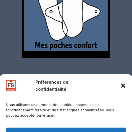
Préférences de
confidentialité
Contact
·
Mentions légales
·
Politique de
confidentialité
·
CGV
·
CGU
·
Gestion des
Nous utilisons uniquement des cookies essentiels au
fonctionnement du site et des statistiques anonymisées. Vous
cookies
·
Retours
·
Support
·
Mentions
pouvez accepter ou refuser.
d’affiliation
© 2026 D-COOLINWAY / VOLF, SUISSE —