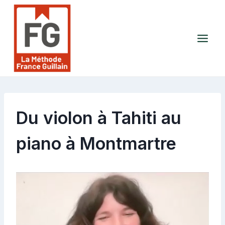
Aller
au
contenu
Du violon à Tahiti au
piano à Montmartre