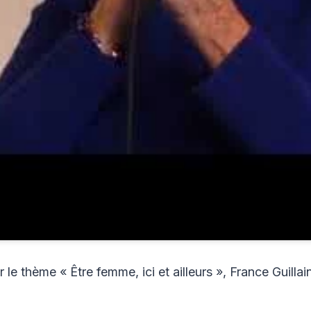
r le thème « Être femme, ici et ailleurs », France Guilla