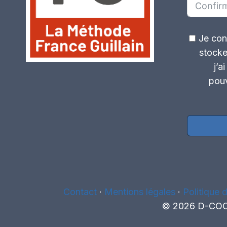
Je con
stocke
j’a
pouv
Contact
·
Mentions légales
·
Politique d
© 2026 D-COOL