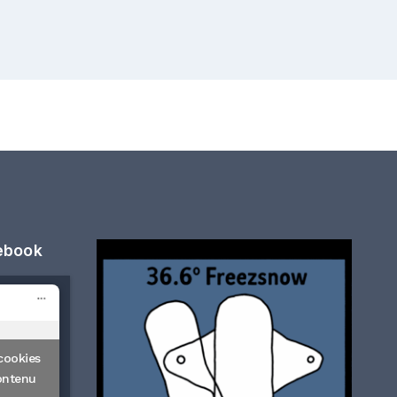
cebook
cookies
ontenu