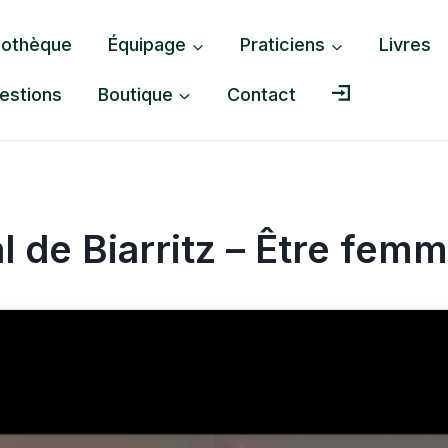
liothèque
Équipage
Praticiens
Livres
estions
Boutique
Contact
 de Biarritz – Être femme,