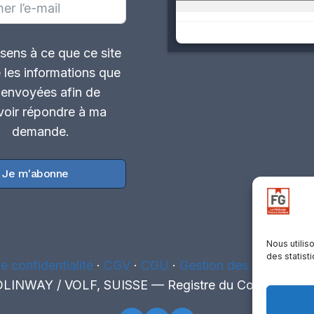
sens à ce que ce site
 les informations que
i envoyées afin de
oir répondre à ma
demande.
Je m'abonne
Nous utilis
des statist
e confidentialité
·
CGV
·
CGU
·
Gestion des cookies
·
R
INWAY / VOLF, SUISSE — Registre du Commerce : 