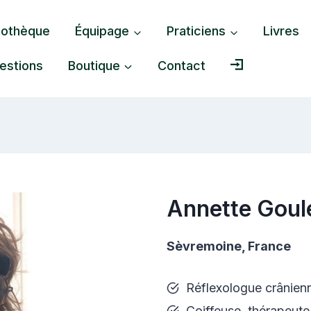
liothèque
Équipage
Praticiens
Livres
estions
Boutique
Contact
Annette Goul
Sèvremoine, France
Réflexologue crânien
Coiffeuse, thérapeut