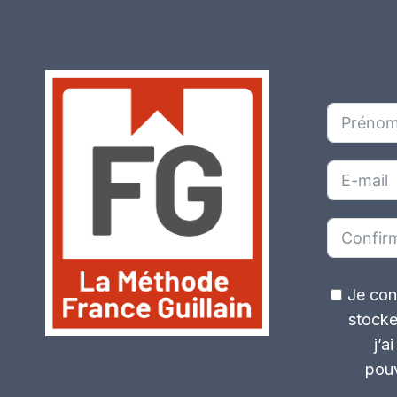
Je con
stocke
j’a
pouv