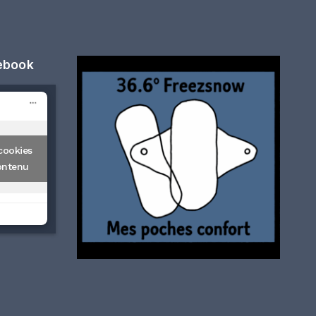
cebook
cookies
ontenu