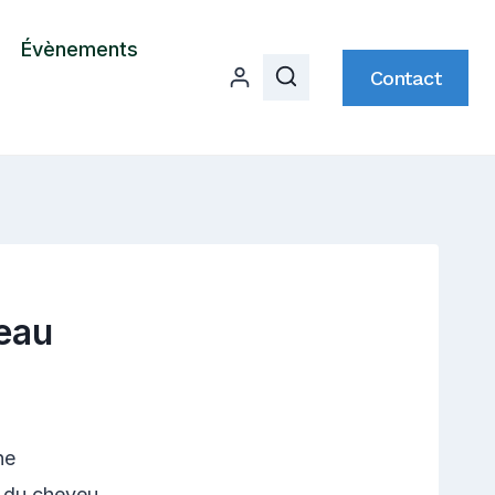
Évènements
Contact
eau
ne
e du cheveu