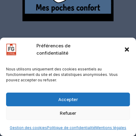
Préférences de
confidentialité
Contact
·
Mentions légales
·
Politique de
confidentialité
·
CGV
·
CGU
·
Gestion des
Nous utilisons uniquement des cookies essentiels au
fonctionnement du site et des statistiques anonymisées. Vous
cookies
·
Retours
·
Support
·
Mentions
pouvez accepter ou refuser.
d’affiliation
© 2026 D-COOLINWAY / VOLF, SUISSE —
Accepter
Registre du Commerce : CHE137.103.474
Refuser
Gestion des cookies
Politique de confidentialité
Mentions légales