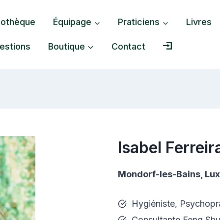
liothèque
Équipage
Praticiens
Livres
estions
Boutique
Contact
Isabel Ferreir
Mondorf-les-Bains, L
Hygiéniste, Psychopr
Consultante Feng Shu