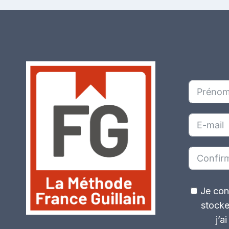
Je con
stocke
j’a