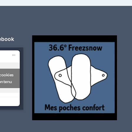
cebook
cookies
ontenu