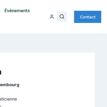
Évènements
Contact
a
uxembourg
aticienne
i.