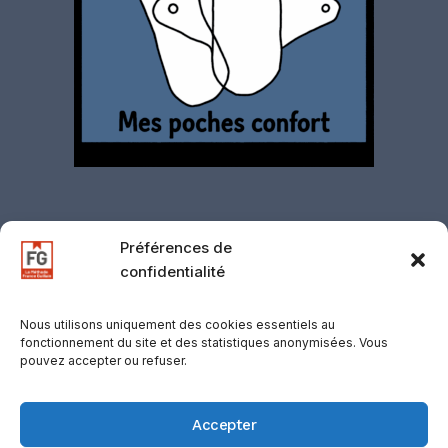
Préférences de
confidentialité
Contact
·
Mentions légales
·
Politique de
confidentialité
·
CGV
·
CGU
·
Gestion des
Nous utilisons uniquement des cookies essentiels au
fonctionnement du site et des statistiques anonymisées. Vous
cookies
·
Retours
·
Support
·
Mentions
pouvez accepter ou refuser.
d’affiliation
© 2026 D-COOLINWAY / VOLF, SUISSE —
Accepter
Registre du Commerce : CHE137.103.474