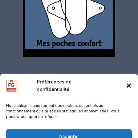
Préférences de
confidentialité
Contact
·
Mentions légales
·
Politique de
confidentialité
·
CGV
·
CGU
·
Gestion des
Nous utilisons uniquement des cookies essentiels au
fonctionnement du site et des statistiques anonymisées. Vous
cookies
·
Retours
·
Support
·
Mentions
pouvez accepter ou refuser.
d’affiliation
© 2026 D-COOLINWAY / VOLF, SUISSE —
Accepter