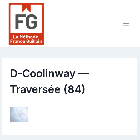
Aller
au
contenu
D-Coolinway —
Traversée (84)