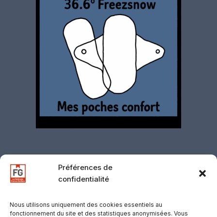
Préférences de
confidentialité
Contact
·
Mentions légales
·
Politique de
confidentialité
·
CGV
·
CGU
·
Gestion des
Nous utilisons uniquement des cookies essentiels au
fonctionnement du site et des statistiques anonymisées. Vous