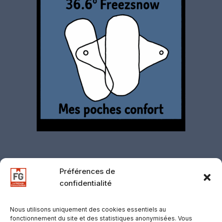
Préférences de
confidentialité
Contact
·
Mentions légales
·
Politique de
confidentialité
·
CGV
·
CGU
·
Gestion des
Nous utilisons uniquement des cookies essentiels au
fonctionnement du site et des statistiques anonymisées. Vous