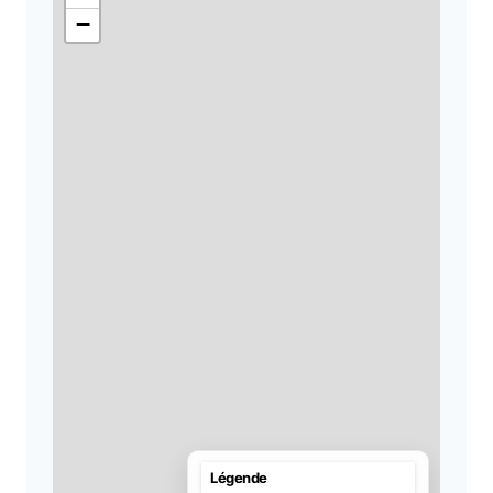
−
Légende