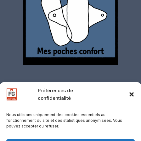
Préférences de
confidentialité
Contact
·
Mentions légales
·
Politique de
confidentialité
·
CGV
·
CGU
·
Gestion des
Nous utilisons uniquement des cookies essentiels au
fonctionnement du site et des statistiques anonymisées. Vous
cookies
·
Retours
·
Support
·
Mentions
pouvez accepter ou refuser.
d’affiliation