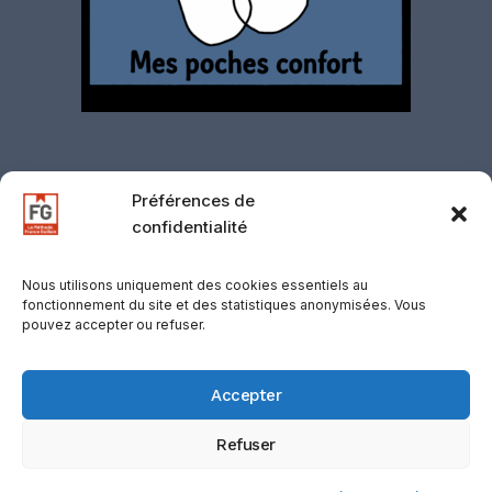
Préférences de
confidentialité
Contact
·
Mentions légales
·
Politique de
confidentialité
·
CGV
·
CGU
·
Gestion des
Nous utilisons uniquement des cookies essentiels au
fonctionnement du site et des statistiques anonymisées. Vous
cookies
·
Retours
·
Support
·
Mentions
pouvez accepter ou refuser.
d’affiliation
© 2026 D-COOLINWAY / VOLF, SUISSE —
Accepter
Registre du Commerce : CHE137.103.474
Refuser