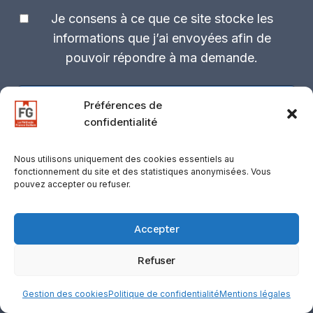
Je consens à ce que ce site stocke les
informations que j’ai envoyées afin de
pouvoir répondre à ma demande.
Je m'abonne
Préférences de
confidentialité
Nous utilisons uniquement des cookies essentiels au
fonctionnement du site et des statistiques anonymisées. Vous
Nous suivre sur Facebook
pouvez accepter ou refuser.
Accepter
Refuser
Cliquez pour accepter les cookies
Gestion des cookies
Politique de confidentialité
Mentions légales
marketing et activer ce contenu