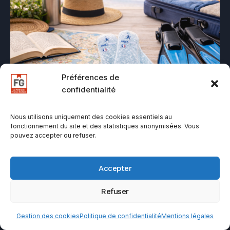
Préférences de
confidentialité
Nous utilisons uniquement des cookies essentiels au
Articles
fonctionnement du site et des statistiques anonymisées. Vous
pouvez accepter ou refuser.
Comment pratiquer le bain dérivatif en
voyage (train, avion, hôtel, déplacements)
Accepter
Refuser
Gestion des cookies
Politique de confidentialité
Mentions légales